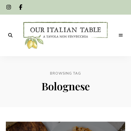
A
Our
tavola
non
Italian
s'invecchia
BROWSING TAG
Table
Bolognese