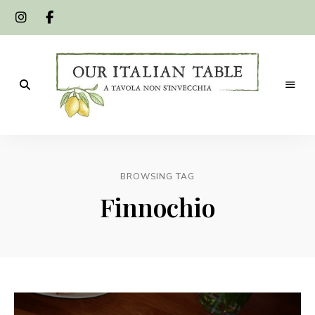
A
Our
tavola
non
Italian
s'invecchia
BROWSING TAG
Table
Finnochio