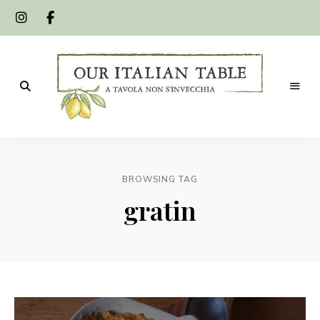
A
Our
tavola
non
Italian
s'invecchia
BROWSING TAG
Table
gratin