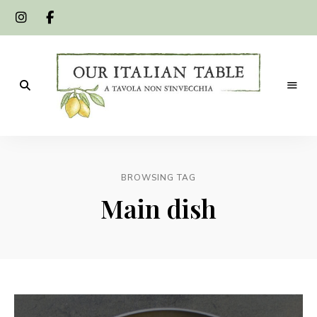
A
Our
tavola
non
Italian
s'invecchia
BROWSING TAG
Table
Main dish