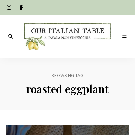
A
Our
tavola
non
Italian
s'invecchia
BROWSING TAG
Table
roasted eggplant