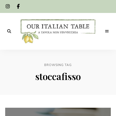
A
Our
tavola
non
Italian
s'invecchia
BROWSING TAG
Table
stoccafisso