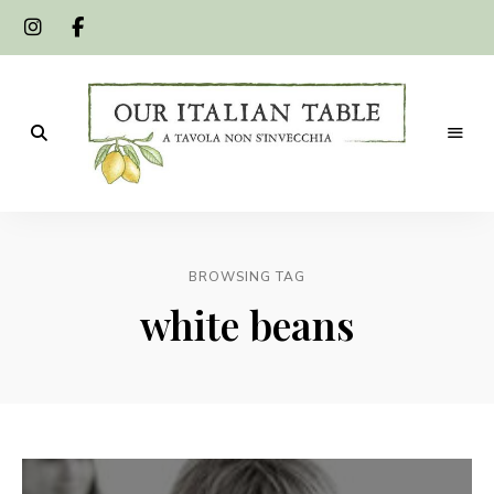
A
Our
tavola
non
Italian
s'invecchia
BROWSING TAG
Table
white beans