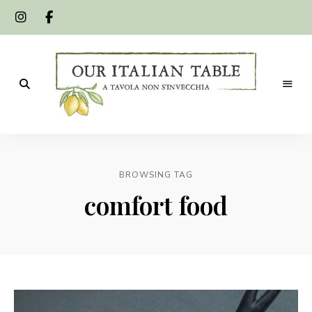
A
Our
tavola
non
Italian
s'invecchia
BROWSING TAG
Table
comfort food