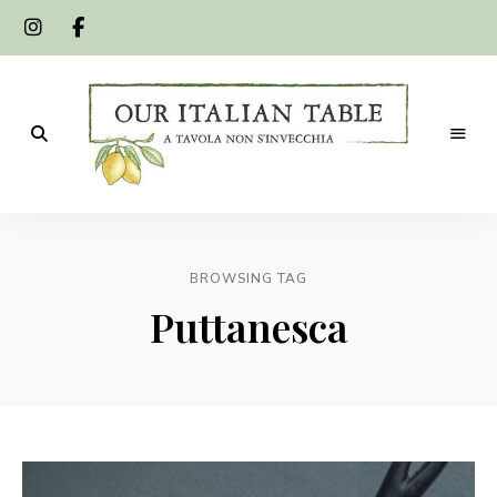
A
Our
tavola
non
Italian
s'invecchia
BROWSING TAG
Table
Puttanesca