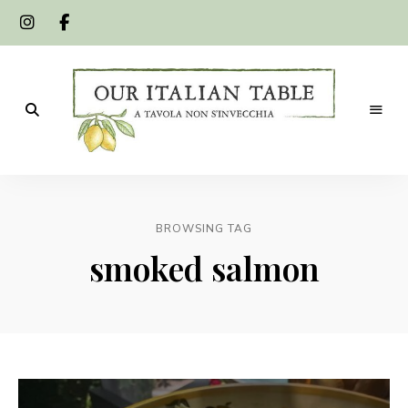
A
Our
tavola
non
Italian
s'invecchia
BROWSING TAG
Table
smoked salmon